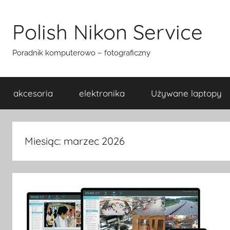
Przejdź
do
Polish Nikon Service
treści
Poradnik komputerowo – fotograficzny
akcesoria
elektronika
Używane laptopy
Miesiąc:
marzec 2026