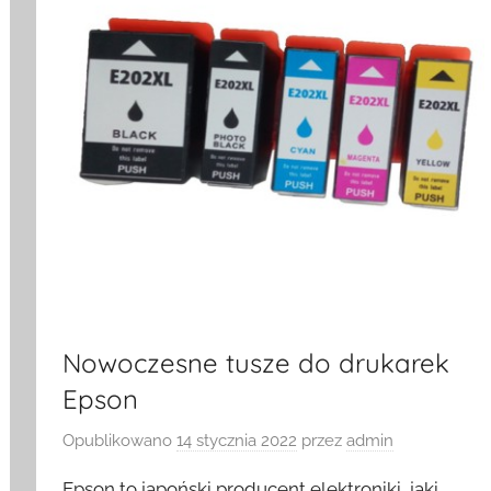
Nowoczesne tusze do drukarek
Epson
Opublikowano
14 stycznia 2022
przez
admin
Epson to japoński producent elektroniki, jaki