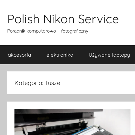
Przejdź
do
Polish Nikon Service
treści
Poradnik komputerowo – fotograficzny
akcesoria
elektronika
Używane laptopy
Kategoria:
Tusze