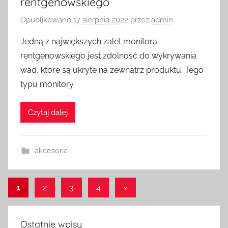
rentgenowskiego
Opublikowano
17 sierpnia 2022
przez
admin
Jedną z największych zalet monitora
rentgenowskiego jest zdolność do wykrywania
wad, które są ukryte na zewnątrz produktu. Tego
typu monitory
Czytaj dalej
akcesoria
Stronicowanie
Następne
1
2
3
4
»
wpisy
wpisów
Ostatnie wpisy