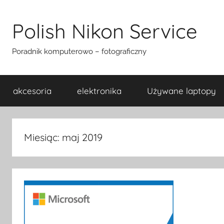
Przejdź
do
Polish Nikon Service
treści
Poradnik komputerowo – fotograficzny
akcesoria
elektronika
Używane laptopy
Miesiąc:
maj 2019