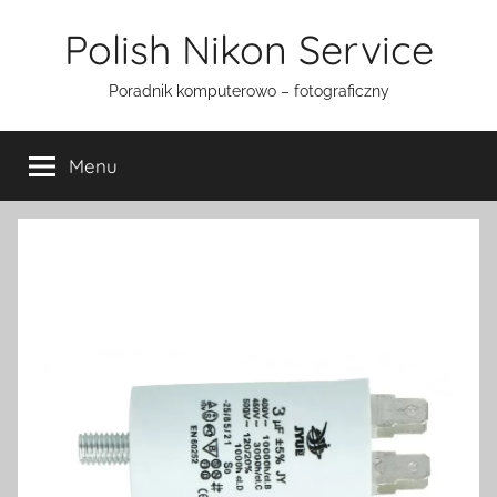
Przejdź
Polish Nikon Service
do
treści
Poradnik komputerowo – fotograficzny
Menu