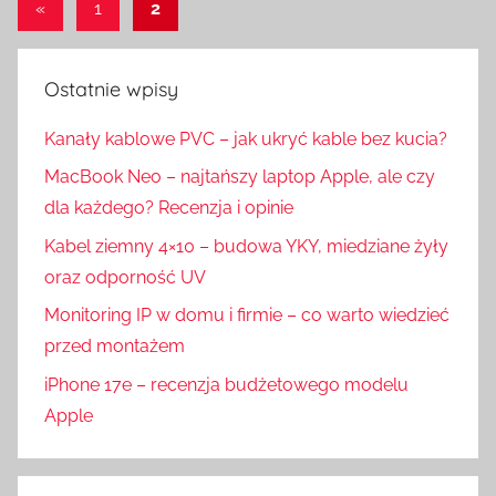
Stronicowanie
Poprzednie
«
1
2
wpisy
wpisów
Ostatnie wpisy
Kanały kablowe PVC – jak ukryć kable bez kucia?
MacBook Neo – najtańszy laptop Apple, ale czy
dla każdego? Recenzja i opinie
Kabel ziemny 4×10 – budowa YKY, miedziane żyły
oraz odporność UV
Monitoring IP w domu i firmie – co warto wiedzieć
przed montażem
iPhone 17e – recenzja budżetowego modelu
Apple