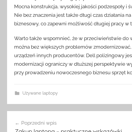
Mocna konstrukcja, wysokiej jakości podzespoły i ś
Nie bez znaczenia jest także długi czas działania na
biznesowy, co zapewni możliwość długiej pracy w t
Warto także wspomnieć, że w przeciwieństwie do w
można bez większych problemów zmodernizować, co 
urządzeń innych producentów. Dell polizingowy j
modernizacji ograniczy w dłuższej perspektywie w
przy prowadzeniu nowoczesnego biznesu sprzęt k
Używane laptopy
Nawigacja
Poprzedni wpis
wpisu
Zakup laptopa – praktyczne wskazówki