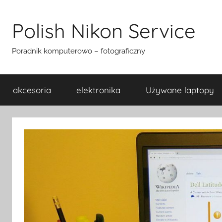
Przejdź
do
Polish Nikon Service
treści
Poradnik komputerowo – fotograficzny
akcesoria
elektronika
Używane laptopy